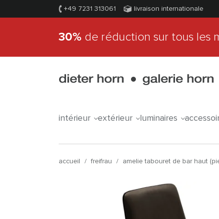
+49 7231 313061
livraison internationale
30%
de réduction sur tous les 
intérieur
extérieur
luminaires
accessoi
accueil
/
freifrau
/
amelie tabouret de bar haut (pi