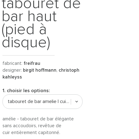
tabouret de
bar haut
(pied à
disque)
fabricant:
freifrau
designer:
birgit hoffmann
,
christoph
kahleyss
1. choisir les options:
tabouret de bar amelie | cuir orient
amélie - tabouret de bar élégante
sans accoudoirs, revêtue de
cuir entièrement capitonné.