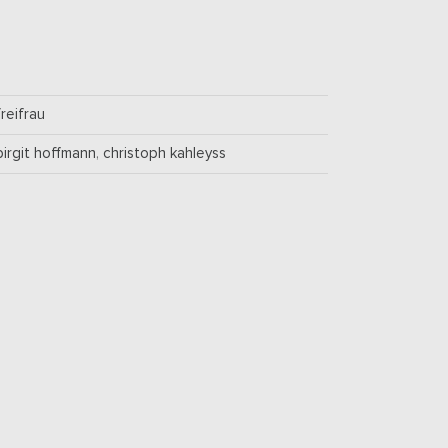
freifrau
birgit hoffmann
,
christoph kahleyss