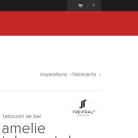
0
25
2
3
4
7
3
5
iale commence le
days
hours
minutes
seconds
inspirations
fabricants
tabouret de bar
amelie