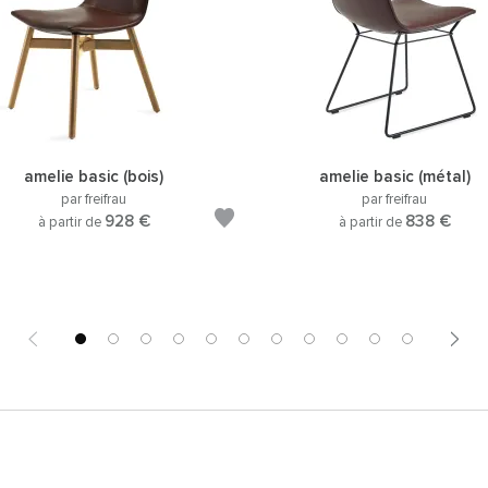
amelie basic (bois)
amelie basic (métal)
par freifrau
par freifrau
928 €
838 €
à partir de
à partir de