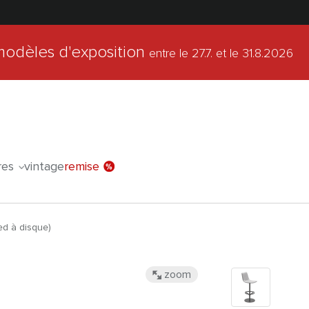
modèles d'exposition
entre le 27.7.
et le 31.8.2026
l'offre spéc
res
vintage
remise
ed à disque)
zoom