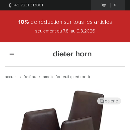
+49 7231 313061
0
10%
de réduction sur tous les articles
seulement du 7.8.
au 9.8.2026
accueil
/
freifrau
/
amelie fauteuil (pied rond)
galerie