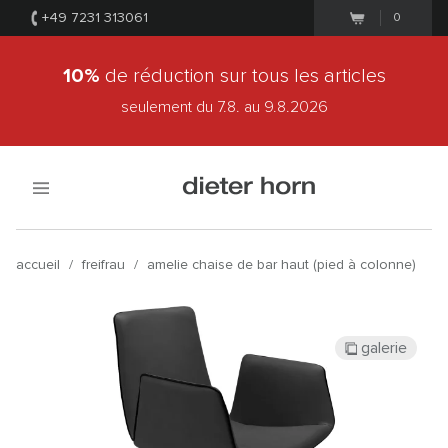
+49 7231 313061
0
10%
de réduction sur tous les articles
seulement du 7.8.
au 9.8.2026
accueil
/
freifrau
/
amelie chaise de bar haut (pied à colonne)
galerie