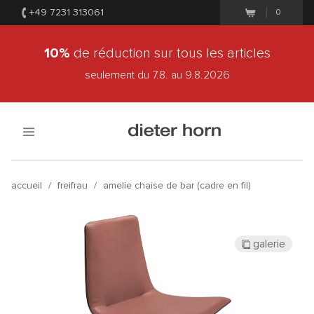
+49 7231 313061
0
10%
de réduction sur tous les articles
seulement du 7.8.
au 9.8.2026
accueil
/
freifrau
/
amelie chaise de bar (cadre en fil)
galerie