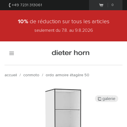
+49 7231 313061
0
10%
de réduction sur tous les articles
seulement du 7.8.
au 9.8.2026
accueil
/
conmoto
/
ordo armoire étagère 50
galerie