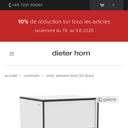
+49 7231 313061
0
10%
de réduction sur tous les articles
seulement du 7.8.
au 9.8.2026
accueil
/
conmoto
/
ordo armoire tiroir 50 (bas)
galerie