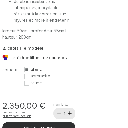
durable, résistant aux
intempéries, inoxydable,
résistant à la corrosion, aux
rayures et facile à entretenir
largeur 50cm | profondeur 55cm |
hauteur 200cm
2. choisir le modèle:
échantillons de couleurs
blanc
couleur
anthracite
taupe
2.350,00 €
nombre:
prix tva comprise |
plus frais de livraison
ajouter au panier