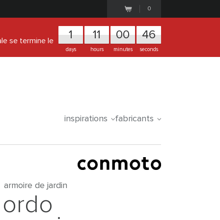
0
1
1
1
0
0
4
5
ale se termine le
days
hours
minutes
seconds
inspirations
fabricants
armoire de jardin
ordo