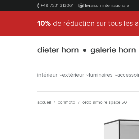
+49 7231 313061
livraison internationale
10%
de réduction sur tous les a
intérieur
extérieur
luminaires
accessoi
accueil
/
conmoto
/
ordo armoire space 50