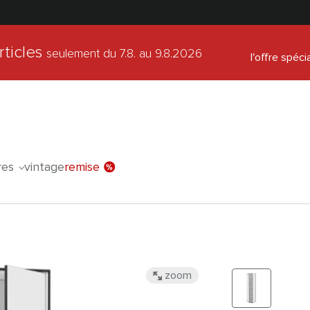
rticles
seulement du 7.8.
au 9.8.2026
l'offre spéci
res
vintage
remise
zoom