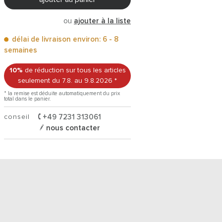
ou
ajouter à la liste
délai de livraison environ: 6 - 8
semaines
10%
de réduction sur tous les articles
seulement du 7.8.
au 9.8.2026
*
* la remise est déduite automatiquement du prix
total dans le panier.
conseil
+49 7231 313061
nous contacter