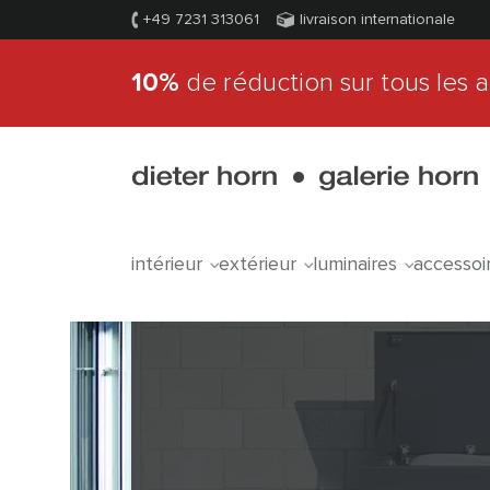
+49 7231 313061
livraison internationale
10%
de réduction sur tous les a
intérieur
extérieur
luminaires
accessoi