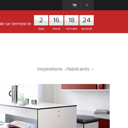
0
2
1
6
1
8
2
3
ale se termine le
days
hours
minutes
seconds
inspirations
fabricants