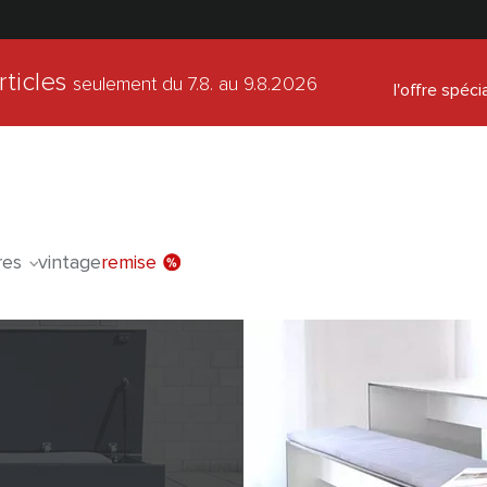
rticles
seulement du 7.8.
au 9.8.2026
l'offre spéci
res
vintage
remise