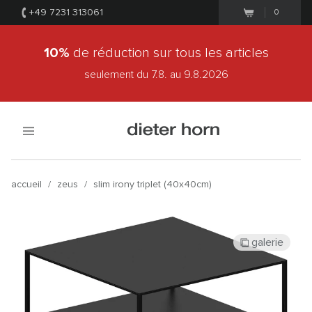
+49 7231 313061
0
10%
de réduction sur tous les articles
seulement du 7.8.
au 9.8.2026
accueil
/
zeus
/
slim irony triplet (40x40cm)
galerie