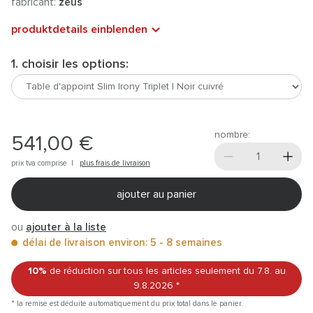
fabricant:
zeus
produktdetails einblenden
1. choisir les options:
nombre:
541,00 €
prix tva comprise |
plus frais de livraison
ajouter au panier
ou
ajouter à la liste
délai de livraison environ: 5 - 8 semaines
10%
de réduction sur tous les articles
seulement du 7.8.
au
9.8.2026
*
* la remise est déduite automatiquement du prix total dans le panier.