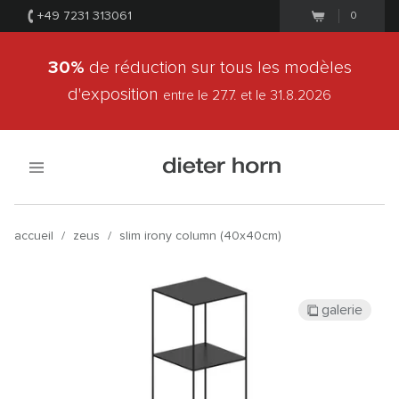
+49 7231 313061
0
30%
de réduction sur tous les modèles
d'exposition
entre le 27.7.
et le 31.8.2026
accueil
/
zeus
/
slim irony column (40x40cm)
galerie