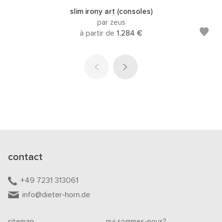
slim irony art (consoles)
par zeus
à partir de
1.284 €
contact
+49 7231 313061
info@dieter-horn.de
sitemap
qui sommes-nous?