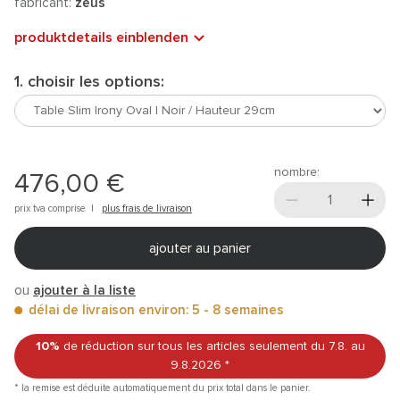
fabricant:
zeus
produktdetails einblenden
1. choisir les options:
nombre:
476,00 €
prix tva comprise |
plus frais de livraison
ajouter au panier
ou
ajouter à la liste
délai de livraison environ: 5 - 8 semaines
10%
de réduction sur tous les articles
seulement du 7.8.
au
9.8.2026
*
* la remise est déduite automatiquement du prix total dans le panier.