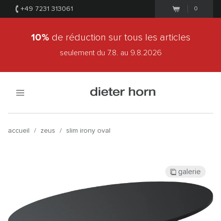
+49 7231 313061
0
10%
de réduction sur tous les articles
seulement du 7.8.
au 9.8.2026
accueil
/
zeus
/
slim irony oval
galerie