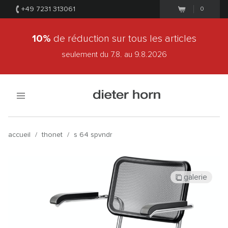
+49 7231 313061
0
10%
de réduction sur tous les articles
seulement du 7.8.
au 9.8.2026
accueil
/
thonet
/
s 64 spvndr
galerie