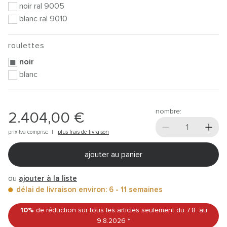
noir ral 9005
blanc ral 9010
roulettes
noir
blanc
nombre:
2.404,00 €
prix tva comprise |
plus frais de livraison
ajouter au panier
ou
ajouter à la liste
délai de livraison environ: 6 - 11 semaines
10%
de réduction sur tous les articles
seulement du 7.8.
au
9.8.2026
*