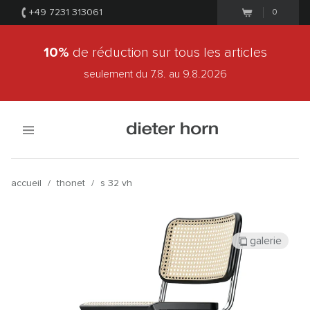
+49 7231 313061
0
10%
de réduction sur tous les articles
seulement du 7.8.
au 9.8.2026
accueil
/
thonet
/
s 32 vh
galerie