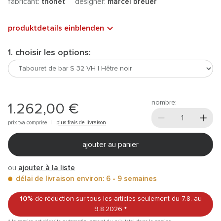
fabricant:
thonet
designer:
marcel breuer
produktdetails einblenden
1. choisir les options:
nombre:
1.262,00 €
prix tva comprise |
plus frais de livraison
ajouter au panier
ou
ajouter à la liste
délai de livraison environ: 6 - 9 semaines
10%
de réduction sur tous les articles
seulement du 7.8.
au
9.8.2026
*