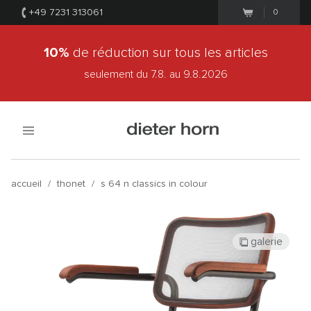
+49 7231 313061
0
10%
de réduction sur tous les articles
seulement du 7.8.
au 9.8.2026
accueil
/
thonet
/
s 64 n classics in colour
galerie