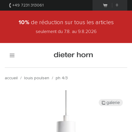
+49 7231 313061
0
10%
de réduction sur tous les articles
seulement du 7.8.
au 9.8.2026
accueil
/
louis poulsen
/
ph 4/3
galerie