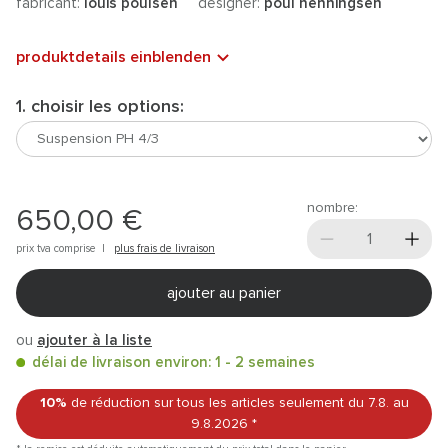
fabricant:
louis poulsen
designer:
poul henningsen
produktdetails einblenden
1. choisir les options:
nombre:
650,00 €
prix tva comprise |
plus frais de livraison
ajouter au panier
ou
ajouter à la liste
délai de livraison environ: 1 - 2 semaines
10%
de réduction sur tous les articles
seulement du 7.8.
au
9.8.2026
*