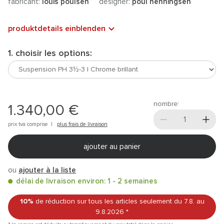
fabricant:
louis poulsen
designer:
poul henningsen
produktdetails einblenden
1. choisir les options:
nombre:
1.340,00 €
prix tva comprise |
plus frais de livraison
ajouter au panier
ou
ajouter à la liste
délai de livraison environ: 1 - 2 semaines
10%
de réduction sur tous les articles
seulement du 7.8.
au
9.8.2026
*