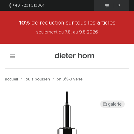
+49 7231 313061
0
10%
de réduction sur tous les articles
seulement du 7.8.
au 9.8.2026
accueil
/
louis poulsen
/
ph 3½-3 verre
galerie