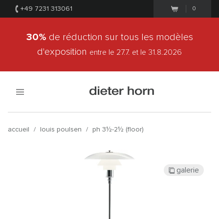
+49 7231 313061
0
30%
de réduction sur tous les modèles
d'exposition
entre le 27.7.
et le 31.8.2026
accueil
/
louis poulsen
/
ph 3½-2½ (floor)
galerie