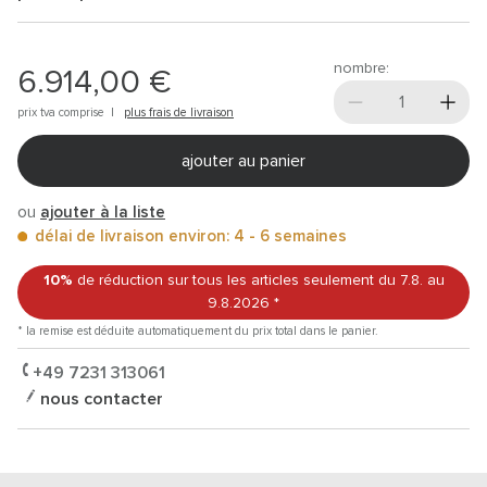
nombre:
6.914,00 €
prix tva comprise |
plus frais de livraison
ajouter au panier
ou
ajouter à la liste
délai de livraison environ: 4 - 6 semaines
10%
de réduction sur tous les articles
seulement du 7.8.
au
9.8.2026
*
* la remise est déduite automatiquement du prix total dans le panier.
+49 7231 313061
nous contacter