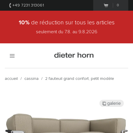
+49 7231 313061
0
10%
de réduction sur tous les articles
seulement du 7.8.
au 9.8.2026
accueil
/
cassina
/
2 fauteuil grand confort, petit modèle
galerie