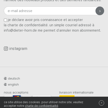
l’arrivée des nouveaux produits et des dernières tendances.
e-mail adresse
je déclare avoir pris connaissance et accepter
la charte de confidentialité
. un simple courriel adressé à
info@dieter-horn.de me permet d’annuler mon abonnement.
instagram
deutsch
english
nous acceptons
livraison internationale
PRÉ-PAIEMENT
ce site utilise des cookies. pour utiliser notre site, veuillez
×
accepter notre
charte de confidentialité
.