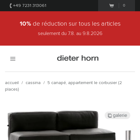
+49 7231 313061
0
10%
de réduction sur tous les articles
seulement du 7.8.
au 9.8.2026
accueil
/
cassina
/
5 canapé, appartement le corbusier (2
places)
galerie