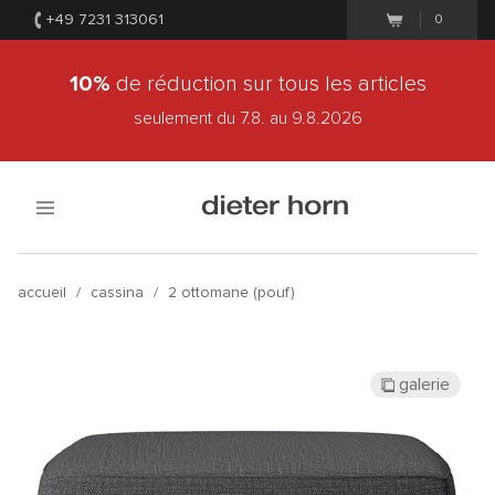
+49 7231 313061
0
10%
de réduction sur tous les articles
seulement du 7.8.
au 9.8.2026
accueil
/
cassina
/
2 ottomane (pouf)
galerie