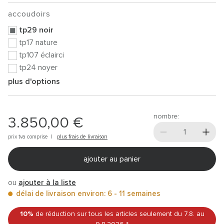
accoudoirs
tp29 noir
tp17 nature
tp107 éclairci
tp24 noyer
plus d'options
nombre:
3.850,00 €
prix tva comprise |
plus frais de livraison
ajouter au panier
ou
ajouter à la liste
délai de livraison environ: 6 - 11 semaines
10%
de réduction sur tous les articles
seulement du 7.8.
au