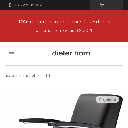
+49 7231 313061
0
10%
de réduction sur tous les articles
seulement du 7.8.
au 9.8.2026
accueil
/
thonet
/
s 411
galerie