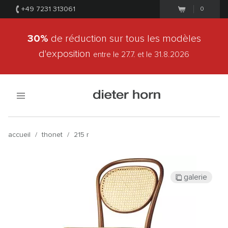
+49 7231 313061
0
30%
de réduction sur tous les modèles
d'exposition
entre le 27.7.
et le 31.8.2026
accueil
/
thonet
/
215 r
galerie