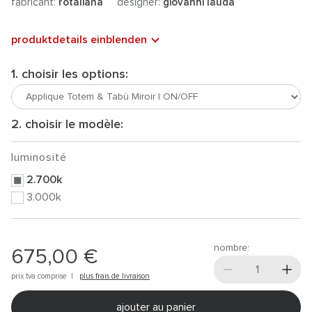
fabricant:
rotaliana
designer:
giovanni lauda
produktdetails einblenden
1. choisir les options:
2. choisir le modèle:
luminosité
2.700k
3.000k
nombre:
675,00 €
prix tva comprise |
plus frais de livraison
ajouter au panier