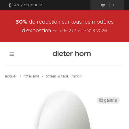
+49 7231 313061
0
30%
de réduction sur tous les modèles
d'exposition
entre le 27.7.
et le 31.8.2026
accueil
/
rotaliana
/
totem & tabù (miroir)
galerie