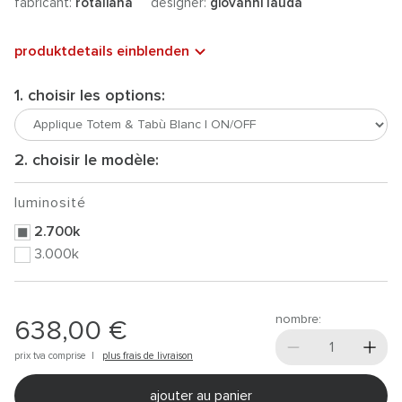
fabricant:
rotaliana
designer:
giovanni lauda
produktdetails einblenden
1. choisir les options:
2. choisir le modèle:
luminosité
2.700k
3.000k
nombre:
638,00 €
prix tva comprise |
plus frais de livraison
ajouter au panier