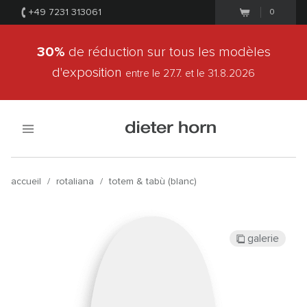
+49 7231 313061
0
30%
de réduction sur tous les modèles
d'exposition
entre le 27.7.
et le 31.8.2026
accueil
/
rotaliana
/
totem & tabù (blanc)
galerie