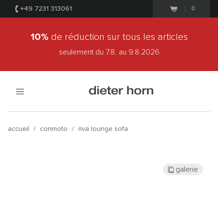
+49 7231 313061
0
10%
de réduction sur tous les articles
seulement du 7.8.
au 9.8.2026
accueil
/
conmoto
/
riva lounge sofa
galerie