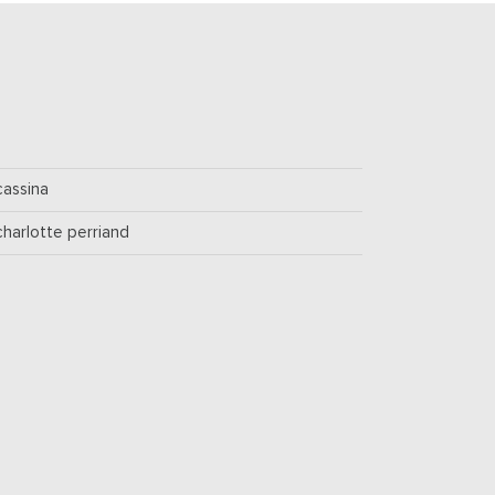
cassina
charlotte perriand