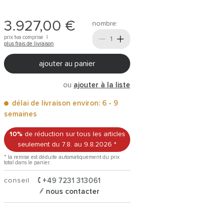
3.927,00 €
nombre:
prix tva comprise |
plus frais de livraison
ajouter au panier
ou
ajouter à la liste
délai de livraison environ: 6 - 9
semaines
10%
de réduction sur tous les articles
seulement du 7.8.
au 9.8.2026
*
* la remise est déduite automatiquement du prix
total dans le panier.
conseil
+49 7231 313061
nous contacter