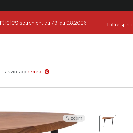
rticles
seulement du 7.8.
au 9.8.2026
l'offre spéci
res
vintage
remise
zoom