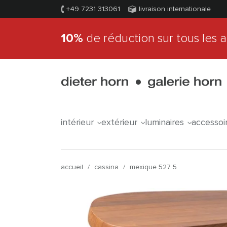
+49 7231 313061
livraison internationale
10%
de réduction sur tous les a
intérieur
extérieur
luminaires
accessoi
accueil
/
cassina
/
mexique 527 5