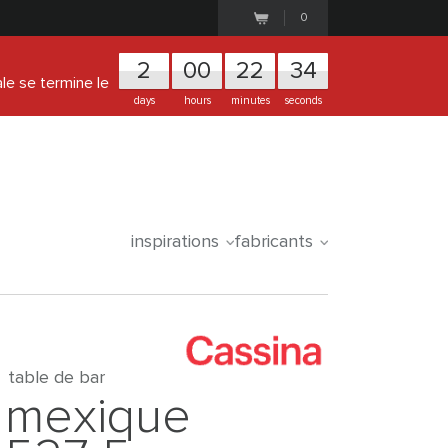
0
2
0
0
2
2
3
3
ale se termine le
days
hours
minutes
seconds
inspirations
fabricants
table de bar
mexique