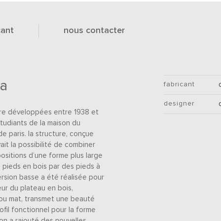
cant
nous contacter
na
fabricant
designer
libre développées entre 1938 et
tudiants de la maison du
de paris. la structure, conçue
it la possibilité de combiner
ositions d’une forme plus large
s pieds en bois par des pieds à
version basse a été réalisée pour
eur du plateau en bois,
t ou mat, transmet une beauté
fil fonctionnel pour la forme
 on a rajouté des nouvelles