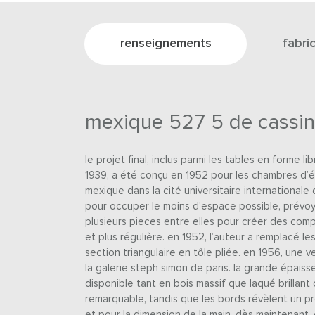
renseignements
fabri
mexique 527 5 de cassi
le projet final, inclus parmi les tables en forme 
1939, a été conçu en 1952 pour les chambres d’é
mexique dans la cité universitaire internationale 
pour occuper le moins d’espace possible, prévoya
plusieurs pieces entre elles pour créer des comp
et plus régulière. en 1952, l’auteur a remplacé le
section triangulaire en tôle pliée. en 1956, une 
la galerie steph simon de paris. la grande épaiss
disponible tant en bois massif que laqué brillan
remarquable, tandis que les bords révèlent un pro
et pour la dimension de la main. dès maintenant,