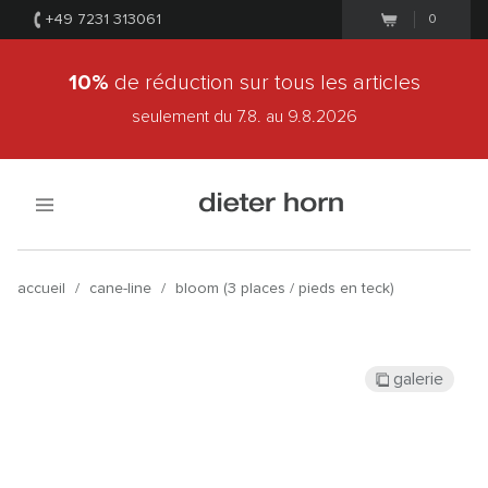
+49 7231 313061
0
10%
de réduction sur tous les articles
seulement du 7.8.
au 9.8.2026
accueil
/
cane-line
/
bloom (3 places / pieds en teck)
galerie