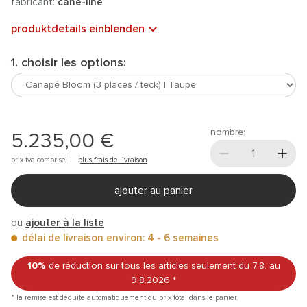
fabricant:
cane-line
produktdetails einblenden
1. choisir les options:
nombre:
5.235,00 €
prix tva comprise |
plus frais de livraison
ajouter au panier
ou
ajouter à la liste
délai de livraison environ: 4 - 6 semaines
10%
de réduction sur tous les articles
seulement du 7.8.
au
9.8.2026
*
* la remise est déduite automatiquement du prix total dans le panier.