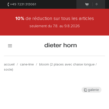
+49 7231 313061
0
10%
de réduction sur tous les articles
seulement du 7.8.
au 9.8.2026
accueil
/
cane-line
/
bloom (2 places avec chaise longue /
socle)
galerie