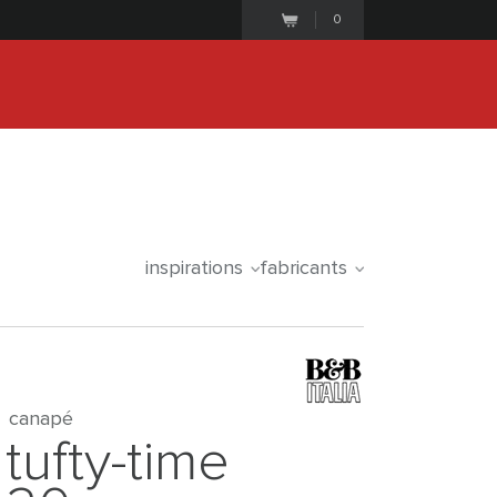
0
25
1
0
1
5
0
5
iale commence le
days
hours
minutes
seconds
inspirations
fabricants
canapé
tufty-time