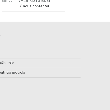
conseil
+49 7231 313061
nous contacter
r
b&b italia
patricia urquiola