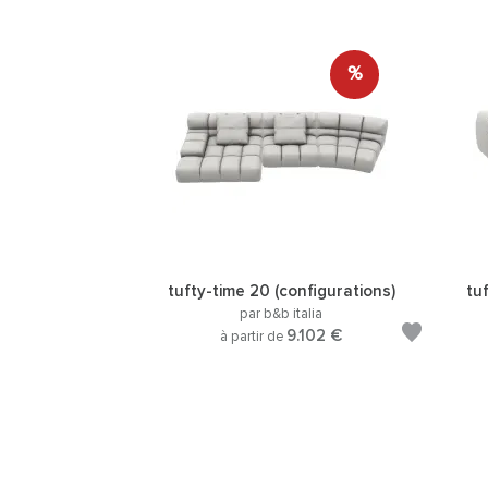
%
tufty-time 20 (configurations)
tu
par b&b italia
9.102 €
à partir de