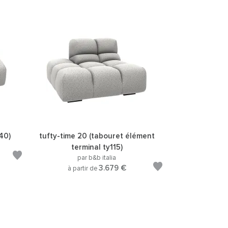
40)
tufty-time 20 (tabouret élément
terminal ty115)
par b&b italia
3.679 €
à partir de