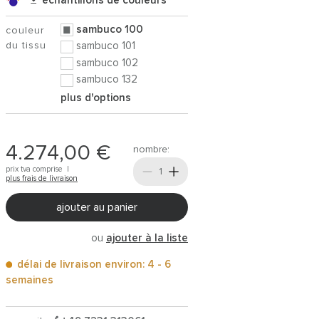
échantillons de couleurs
sambuco 100
couleur
du tissu
sambuco 101
sambuco 102
sambuco 132
plus d'options
4.274,00 €
nombre:
prix tva comprise |
plus frais de livraison
ajouter au panier
ou
ajouter à la liste
délai de livraison environ: 4 - 6
semaines