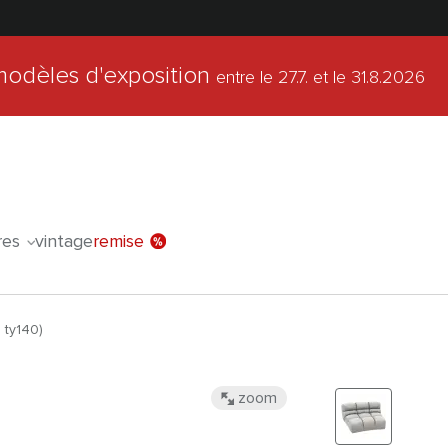
modèles d'exposition
entre le 27.7.
et le 31.8.2026
l'offre spéc
res
vintage
remise
l ty140)
zoom