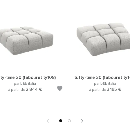
fty-time 20 (tabouret ty108)
tufty-time 20 (tabouret ty1
par b&b italia
par b&b italia
2.844 €
3.195 €
à partir de
à partir de