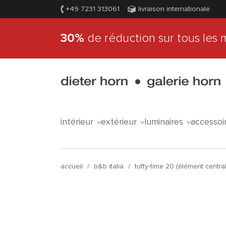
+49 7231 313061
livraison internationale
30%
de réduction sur tous les 
intérieur
extérieur
luminaires
accessoi
accueil
/
b&b italia
/
tufty-time 20 (élément centra