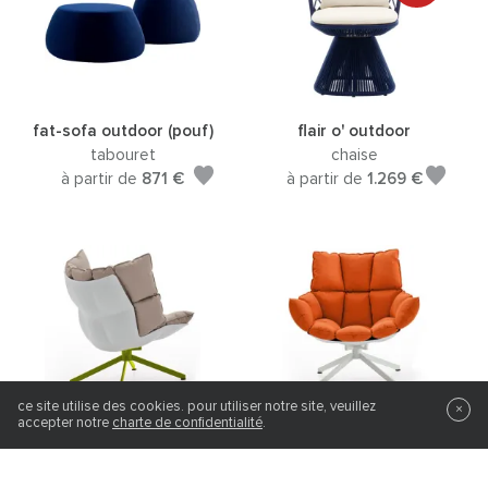
fat-sofa outdoor (pouf)
flair o' outdoor
tabouret
chaise
à partir de
871 €
à partir de
1.269 €
ce site utilise des cookies. pour utiliser notre site, veuillez
×
accepter notre
charte de confidentialité
.
husk h2 outdoor
husk h4 outdoor
fauteuil
fauteuil
à partir de
2.882 €
à partir de
2.882 €