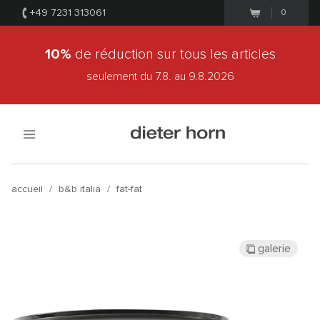
+49 7231 313061
0
10%
de réduction sur tous les articles
seulement du 7.8.
au 9.8.2026
accueil
/
b&b italia
/
fat-fat
galerie