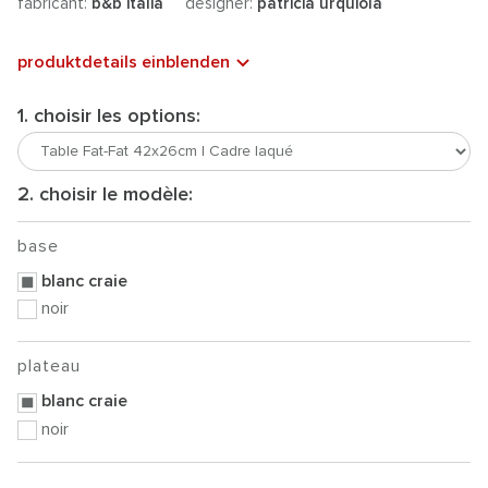
fabricant:
b&b italia
designer:
patricia urquiola
produktdetails einblenden
1. choisir les options:
2. choisir le modèle:
base
blanc craie
noir
plateau
blanc craie
noir