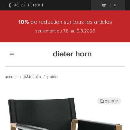
+49 7231 313061
0
10%
de réduction sur tous les articles
seulement du 7.8.
au 9.8.2026
accueil
/
b&b italia
/
pablo
galerie