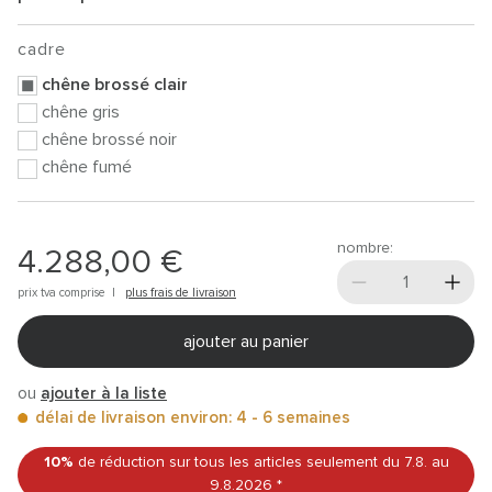
cadre
chêne brossé clair
chêne gris
chêne brossé noir
chêne fumé
nombre:
4.288,00 €
prix tva comprise |
plus frais de livraison
ajouter au panier
ou
ajouter à la liste
délai de livraison environ: 4 - 6 semaines
10%
de réduction sur tous les articles
seulement du 7.8.
au
9.8.2026
*