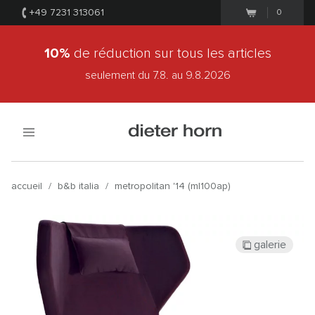
+49 7231 313061
0
10%
de réduction sur tous les articles
seulement du 7.8.
au 9.8.2026
accueil
/
b&b italia
/
metropolitan '14 (ml100ap)
galerie