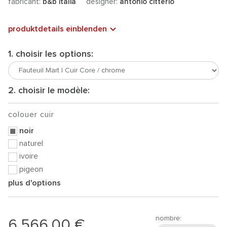
fabricant:
b&b italia
designer:
antonio citterio
produktdetails einblenden
1. choisir les options:
2. choisir le modèle:
colouer cuir
noir
naturel
ivoire
pigeon
plus d'options
nombre:
6.566,00 €