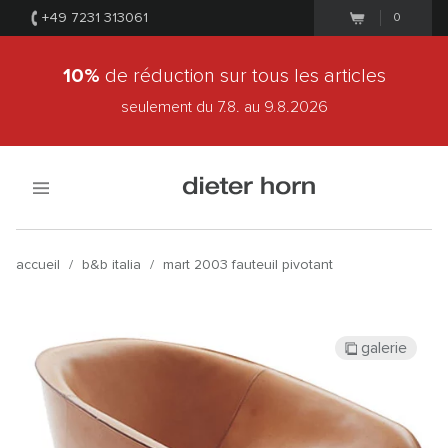
+49 7231 313061
0
10%
de réduction sur tous les articles
seulement du 7.8.
au 9.8.2026
accueil
/
b&b italia
/
mart 2003 fauteuil pivotant
galerie