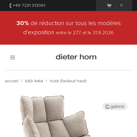
+49 7231 313061
0
30%
de réduction sur tous les modèles
d'exposition
entre le 27.7.
et le 31.8.2026
accueil
/
b&b italia
/
husk (fauteuil haut)
galerie