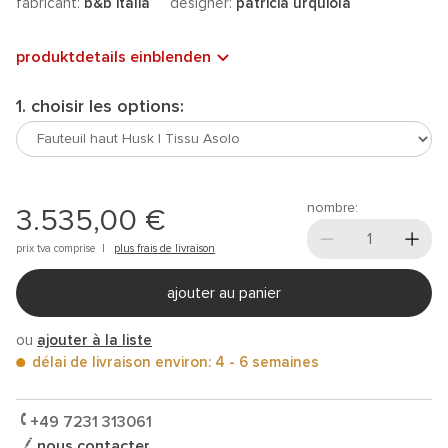
fabricant:
b&b italia
designer:
patricia urquiola
produktdetails einblenden
1. choisir les options:
nombre:
3.535,00 €
prix tva comprise |
plus frais de livraison
ajouter au panier
ou
ajouter à la liste
délai de livraison environ: 4 - 6 semaines
+49 7231 313061
nous contacter