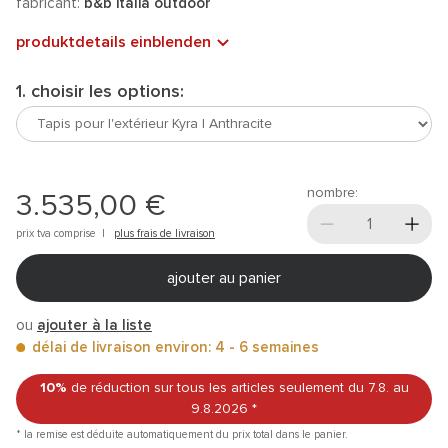
fabricant:
b&b italia outdoor
produktdetails einblenden
1. choisir les options:
nombre:
3.535,00 €
prix tva comprise |
plus frais de livraison
ajouter au panier
ou
ajouter à la liste
délai de livraison environ: 4 - 6 semaines
10%
de réduction sur tous les articles
seulement du 7.8.
au
9.8.2026
*
* la remise est déduite automatiquement du prix total dans le panier.