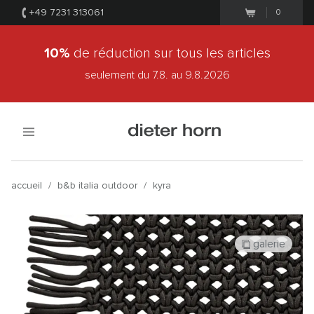
+49 7231 313061
0
10%
de réduction sur tous les articles
seulement du 7.8.
au 9.8.2026
accueil
/
b&b italia outdoor
/
kyra
galerie