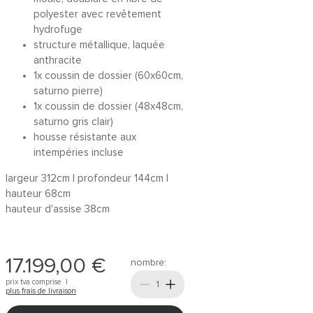
polyester avec revêtement
hydrofuge
structure métallique, laquée
anthracite
1x coussin de dossier (60x60cm,
saturno pierre)
1x coussin de dossier (48x48cm,
saturno gris clair)
housse résistante aux
intempéries incluse
largeur 312cm | profondeur 144cm |
hauteur 68cm
hauteur d'assise 38cm
17.199,00 €
nombre:
prix tva comprise |
plus frais de livraison