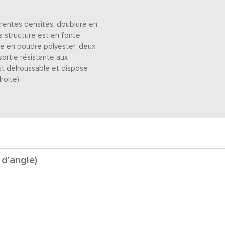
érentes densités, doublure en
a structure est en fonte
re en poudre polyester. deux
ortie résistante aux
 est déhoussable et dispose
roite).
 d'angle)