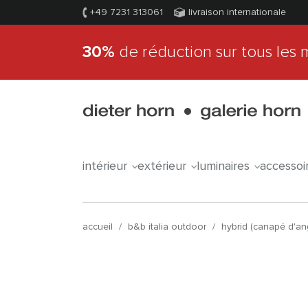
+49 7231 313061
livraison internationale
30%
de réduction sur tous les 
intérieur
extérieur
luminaires
accessoi
accueil
/
b&b italia outdoor
/
hybrid (canapé d'an