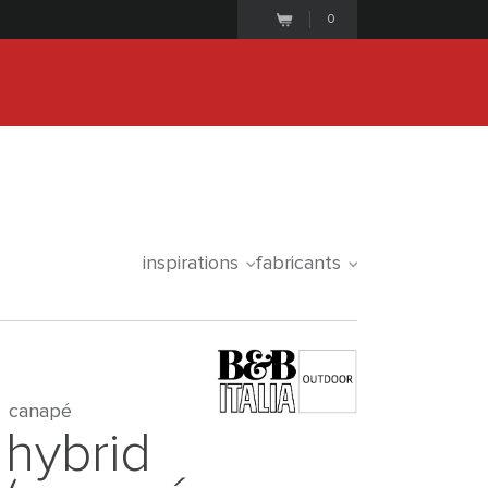
0
25
0
6
4
1
2
2
iale commence le
days
hours
minutes
seconds
inspirations
fabricants
canapé
hybrid