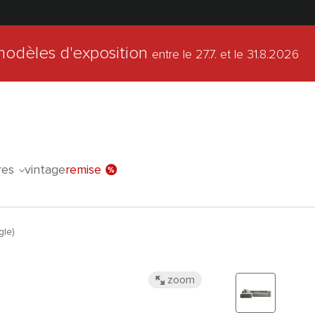
modèles d'exposition
entre le 27.7.
et le 31.8.2026
l'offre spéc
res
vintage
remise
gle)
zoom