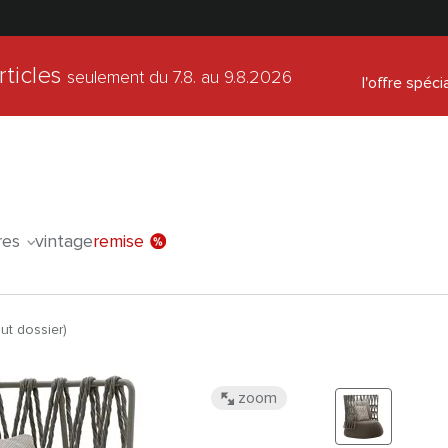
rticles
seulement du 7.8.
au 9.8.2026
l'offre spéci
res
vintage
remise
ut dossier)
zoom