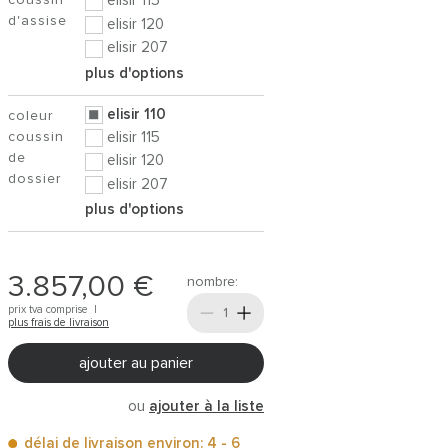
coussin
elisir 115
d'assise
elisir 120
elisir 207
plus d'options
elisir 110
coleur
coussin
elisir 115
de
elisir 120
dossier
elisir 207
plus d'options
3.857,00 €
nombre:
prix tva comprise |
plus frais de livraison
ajouter au panier
ou
ajouter à la liste
délai de livraison environ: 4 - 6