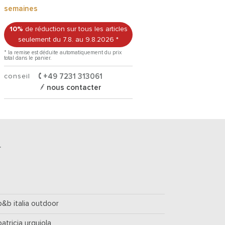
semaines
10%
de réduction sur tous les articles
seulement du 7.8.
au 9.8.2026
*
* la remise est déduite automatiquement du prix
total dans le panier.
conseil
+49 7231 313061
nous contacter
r
b&b italia outdoor
patricia urquiola