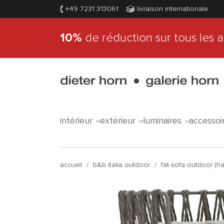
+49 7231 313061
livraison internationale
10%
de réduction sur tous les a
intérieur
extérieur
luminaires
accessoi
accueil
/
b&b italia outdoor
/
fat-sofa outdoor (ha