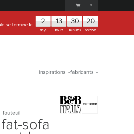
0
2
1
3
3
0
2
0
ale se termine le
days
hours
minutes
seconds
inspirations
fabricants
fauteuil
fat-sofa