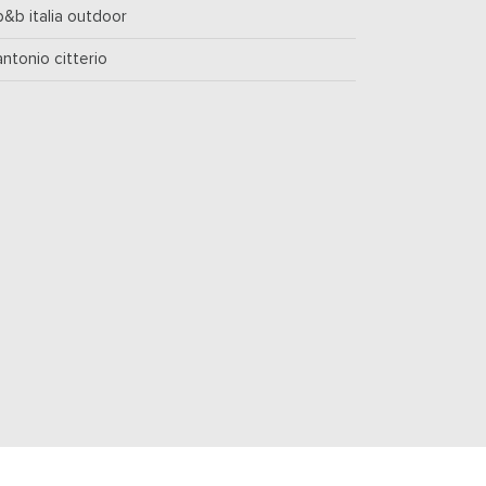
b&b italia outdoor
antonio citterio