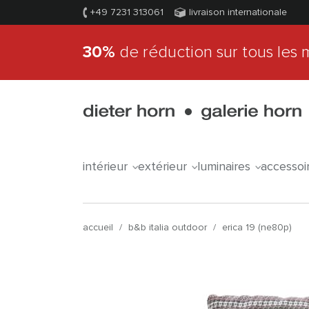
+49 7231 313061
livraison internationale
30%
de réduction sur tous les 
intérieur
extérieur
luminaires
accessoi
accueil
/
b&b italia outdoor
/
erica 19 (ne80p)