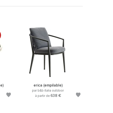
re)
erica (empilable)
par b&b italia outdoor
638 €
à partir de