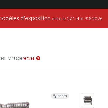
modèles d'exposition
entre le 27.7.
et le 31.8.2026
l'offre spéc
res
vintage
remise
zoom