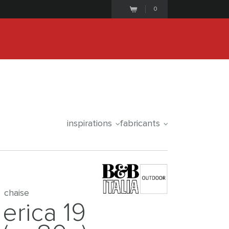
0
25
1
8
3
1
2
6
iale commence le
days
hours
minutes
seconds
inspirations
fabricants
chaise
erica 19