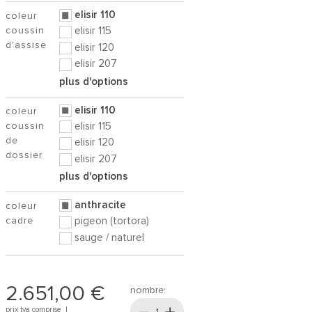
elisir 110
coleur
coussin
elisir 115
d'assise
elisir 120
elisir 207
plus d'options
elisir 110
coleur
coussin
elisir 115
de
elisir 120
dossier
elisir 207
plus d'options
anthracite
coleur
cadre
pigeon (tortora)
sauge / naturel
2.651,00 €
nombre:
prix tva comprise |