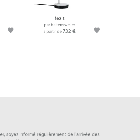
n
fez t
par baltensweiler
732 €
à partir de
er, soyez informé régulièrement de l’arrivée des