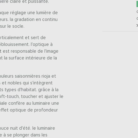
ière claire et puissante.
haque réglage une lumière de
urs. la gradation en continu
sur le socle.
erticalement et sert de
éblouissement. l'optique à
et est responsable de l'image
 la surface intérieure de la
uleurs saisonnières rioja et
et nobles qui s'intègrent
 types d'habitat. grâce à la
soft-touch, toucher et ajuster le
iale confère au luminaire une
effet optique de profondeur
ce nuit d'été. le luminaire
e à se plonger dans les