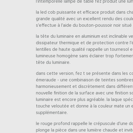
l'intemporelle lampe de table fez produit une lum
la led cob puissante et efficace produit dans c
grande qualité avec un excellent rendu des coule
s'effectue à l'aide du bouton-poussoir noir situé 
la tête du luminaire en aluminium est inclinable v
dissipateur thermique et de protection contre l'
lentilles de haute qualité rappelle un tournesol 
lumineuse homogène sans éclairer trop fortement
tête du luminaire.
dans cette version, fez t se présente dans les co
émeraude - une combinaison de teintes sombres 
harmonieusement et discrètement dans différents
nouvelle finition de la surface avec une finition 
luminaire est encore plus agréable. la laque spéc
touche veloutée et donne à la couleur mate un 
supplémentaire.
le rouge profond rappelle le crépuscule d'une dou
plonge la pièce dans une lumière chaude et invit