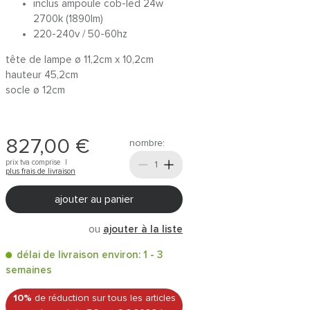
inclus ampoule cob-led 24w
2700k (1890lm)
220-240v / 50-60hz
tête de lampe ø 11,2cm x 10,2cm
hauteur 45,2cm
socle ø 12cm
827,00 €
nombre:
prix tva comprise |
plus frais de livraison
ajouter au panier
ou
ajouter à la liste
délai de livraison environ: 1 - 3
semaines
10%
de réduction sur tous les articles