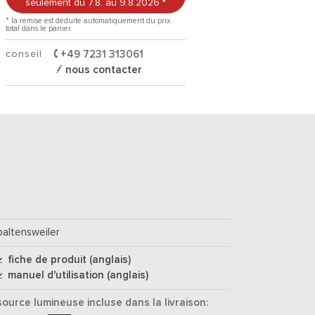
seulement du 7.8.
au 9.8.2026
*
* la remise est déduite automatiquement du prix
total dans le panier.
conseil
+49 7231 313061
nous contacter
baltensweiler
fiche de produit (anglais)
manuel d'utilisation (anglais)
source lumineuse incluse dans la livraison: