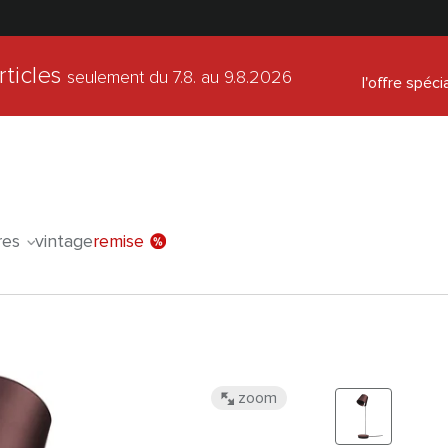
rticles
seulement du 7.8.
au 9.8.2026
l'offre spéci
res
vintage
remise
zoom