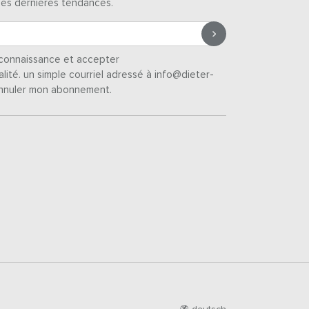
des dernières tendances.
s connaissance et accepter
alité
. un simple courriel adressé à info@dieter-
nnuler mon abonnement.