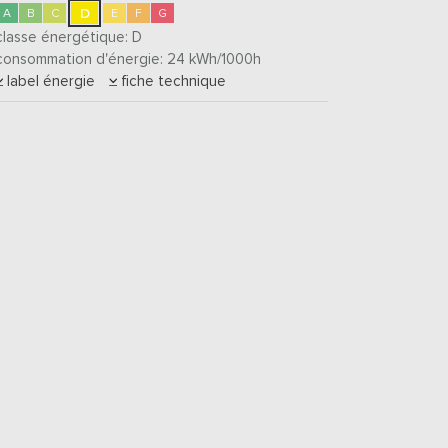
D
A
B
C
E
F
G
classe énergétique:
D
consommation d'énergie: 24
kWh/1000h
label énergie
fiche technique