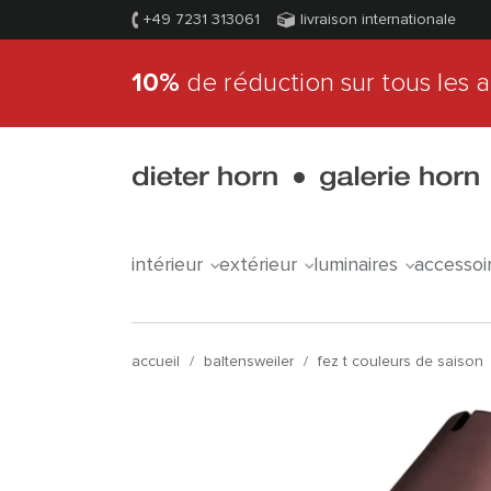
+49 7231 313061
livraison internationale
10%
de réduction sur tous les a
intérieur
extérieur
luminaires
accessoi
accueil
/
baltensweiler
/
fez t couleurs de saison