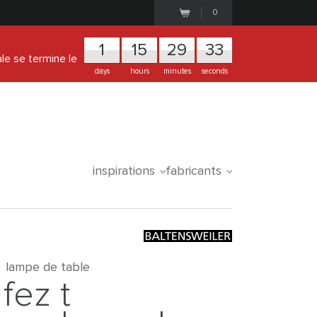
0
1
1
5
2
9
3
3
ale se termine le
days
hours
minutes
seconds
inspirations
fabricants
lampe de table
fez t