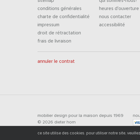
sitemap
qui sommes-nous?
conditions générales
heures d'ouverture
charte de confidentialité
nous contacter
impressum
accessibilité
droit de rétractation
frais de livraison
annuler le contrat
mobilier design pour la maison depuis 1969
nou
© 2026 dieter horn
ce site utilise des cookies. pour utiliser notre site, veuill