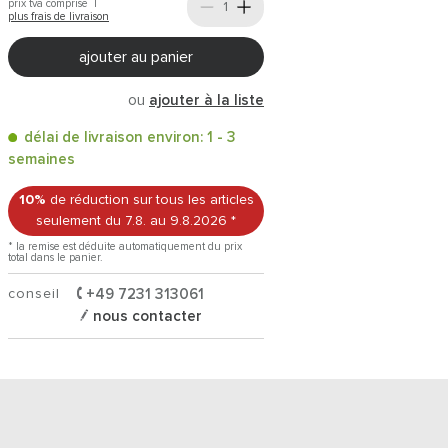
prix tva comprise |
plus frais de livraison
ajouter au panier
ou
ajouter à la liste
délai de livraison environ: 1 - 3
semaines
10%
de réduction sur tous les articles
seulement du 7.8.
au 9.8.2026
*
* la remise est déduite automatiquement du prix
total dans le panier.
conseil
+49 7231 313061
nous contacter