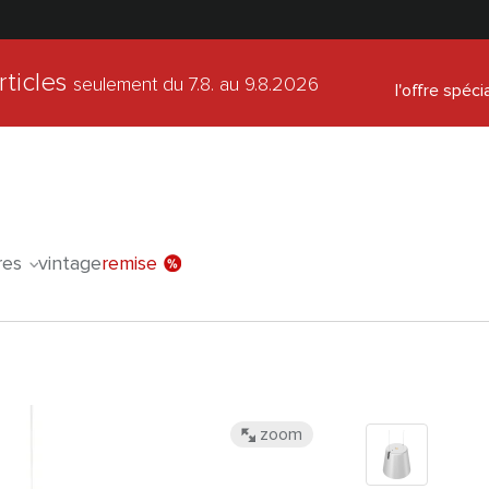
rticles
seulement du 7.8.
au 9.8.2026
l'offre spéci
res
vintage
remise
zoom