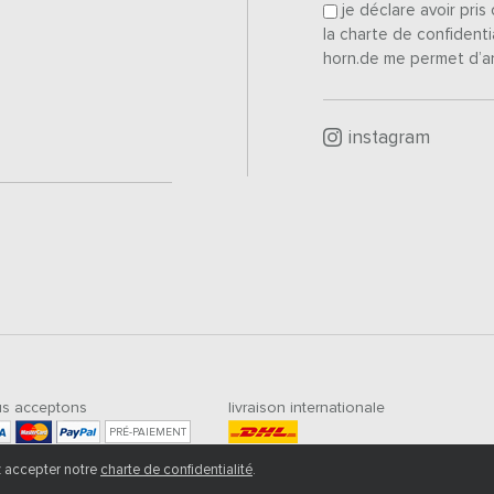
je déclare avoir pri
la charte de confidenti
horn.de me permet d’a
instagram
s acceptons
livraison internationale
PRÉ-PAIEMENT
ez accepter notre
charte de confidentialité
.