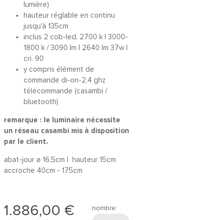
lumière)
hauteur réglable en continu
jusqu'à 135cm
inclus 2 cob-led, 2700 k | 3000-
1800 k / 3090 lm | 2640 lm 37w |
cri. 90
y compris élément de
commande di-on-2.4 ghz
télécommande (casambi /
bluetooth)
remarque : le luminaire nécessite
un réseau casambi mis à disposition
par le client.
abat-jour ø 16,5cm | hauteur 15cm
accroche 40cm - 175cm
1.886,00 €
nombre: