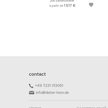
par baltensweiler
1.517 €
à partir de
contact
+49 7231 313061
info@dieter-horn.de