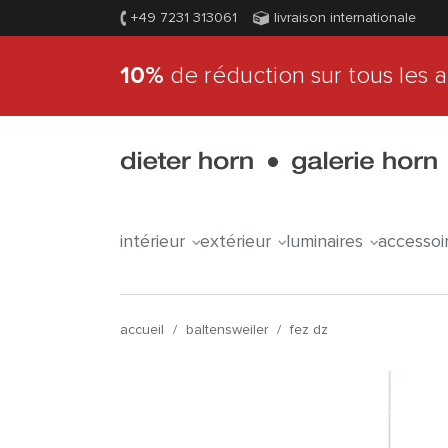
+49 7231 313061
livraison internationale
10%
de réduction sur tous les a
intérieur
extérieur
luminaires
accessoi
accueil
/
baltensweiler
/
fez dz