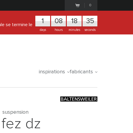
0
1
0
8
1
8
3
5
ale se termine le
days
hours
minutes
seconds
inspirations
fabricants
suspension
fez dz