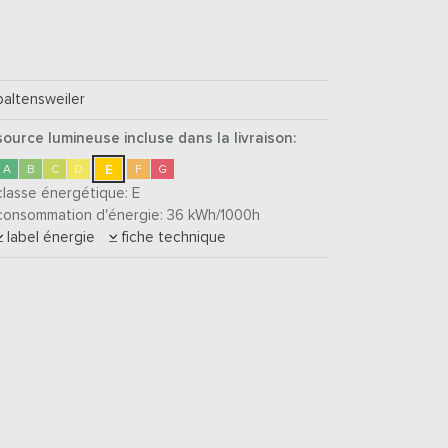
baltensweiler
source lumineuse incluse dans la livraison:
E
A
B
C
D
F
G
classe énergétique:
E
consommation d'énergie: 36
kWh/1000h
label énergie
fiche technique