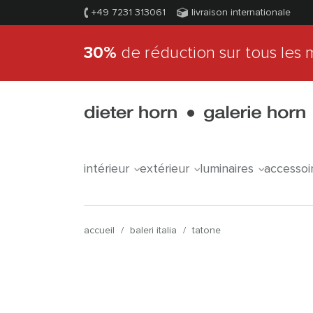
+49 7231 313061
livraison internationale
30%
de réduction sur tous les 
intérieur
extérieur
luminaires
accessoi
accueil
/
baleri italia
/
tatone