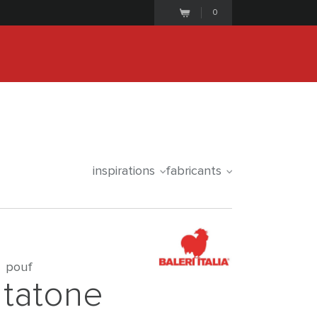
0
25
1
7
3
6
4
3
iale commence le
days
hours
minutes
seconds
inspirations
fabricants
pouf
tatone