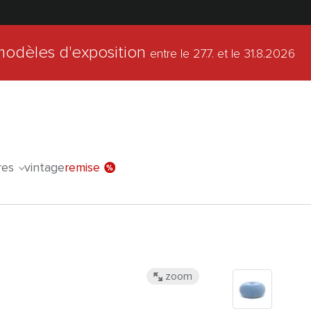
modèles d'exposition
entre le 27.7.
et le 31.8.2026
l'offre spéc
res
vintage
remise
zoom