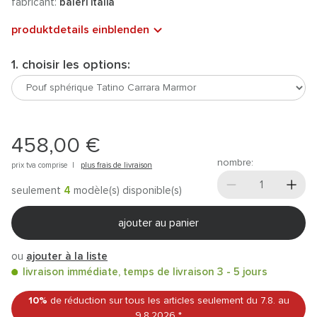
fabricant:
baleri italia
produktdetails einblenden
1. choisir les options:
458,00 €
nombre:
prix tva comprise |
plus frais de livraison
seulement
4
modèle(s) disponible(s)
ajouter au panier
ou
ajouter à la liste
livraison immédiate, temps de livraison 3 - 5 jours
10%
de réduction sur tous les articles
seulement du 7.8.
au
9.8.2026
*