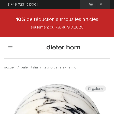
+49 7231 313061
0
10%
de réduction sur tous les articles
seulement du 7.8.
au 9.8.2026
accueil
/
baleri italia
/
tatino carrara-marmor
galerie