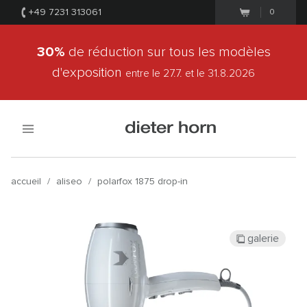
+49 7231 313061
0
30%
de réduction sur tous les modèles
d'exposition
entre le 27.7.
et le 31.8.2026
accueil
/
aliseo
/
polarfox 1875 drop-in
galerie