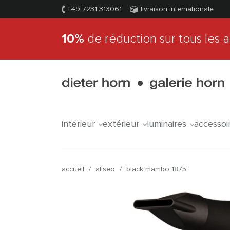
+49 7231 313061
livraison internationale
10%
de réduction sur tous les a
intérieur
extérieur
luminaires
accessoi
accueil
/
aliseo
/
black mambo 1875