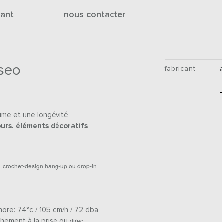
cant
nous contacter
seo
fabricant
nime et une longévité
ours. éléments décoratifs
crochet-design hang-up ou drop-in
,
nore: 74°c / 105 qm/h / 72 dba
direct
chement à la prise ou