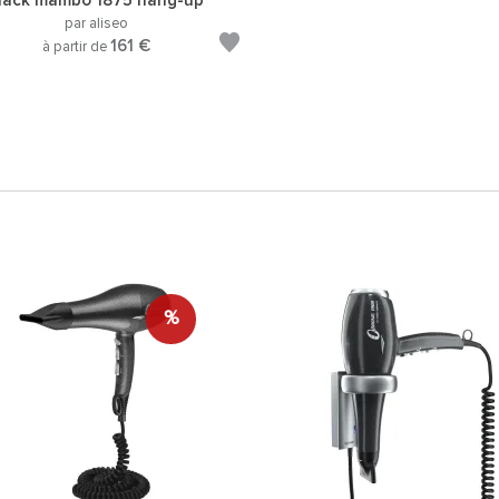
lack mambo 1875 hang-up
par aliseo
161 €
à partir de
%