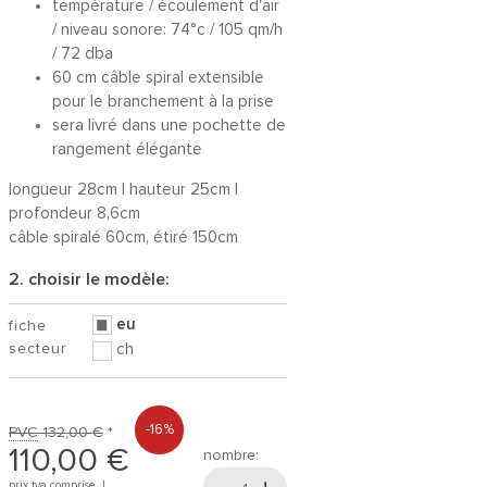
température / écoulement d'air
/ niveau sonore: 74°c / 105 qm/h
/ 72 dba
60 cm câble spiral extensible
pour le branchement à la prise
sera livré dans une pochette de
rangement élégante
longueur 28cm | hauteur 25cm |
profondeur 8,6cm
câble spiralé 60cm, étiré 150cm
2. choisir le modèle:
eu
fiche
secteur
ch
-16%
PVC
132,00 €
*
110,00 €
nombre:
prix tva comprise |