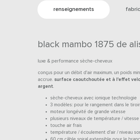
renseignements
fabri
black mambo 1875 de ali
luxe & performance sèche-cheveux
conçus pour un débit d'air maximum, un poids mi
accrue.
surface caoutchoutée et à l'effet vel
argent
.
sèche-cheveux avec ionique technologie
3 modèles: pour le rangement dans le tiroir
moteur longévité de grande vitesse
plusieurs niveaux de température / vitesse
touche air frais
température / écoulement d'air / niveau so
60 cm câble spiral extensible pour le bran