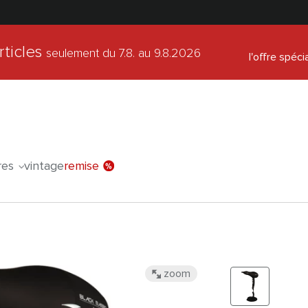
rticles
seulement du 7.8.
au 9.8.2026
l'offre spéci
res
vintage
remise
zoom