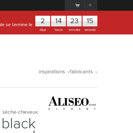
0
2
1
4
2
3
1
4
ale se termine le
days
hours
minutes
seconds
inspirations
fabricants
sèche-cheveux
black