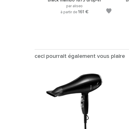
black mambo 1875 drop-in
b
par aliseo
161 €
à partir de
ceci pourrait également vous plaire