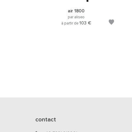
air 1800
par aliseo
103 €
à partir de
contact