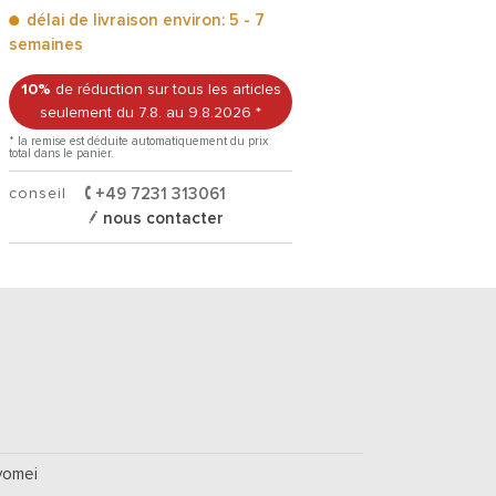
délai de livraison environ: 5 - 7
semaines
10%
de réduction sur tous les articles
seulement du 7.8.
au 9.8.2026
*
* la remise est déduite automatiquement du prix
total dans le panier.
conseil
+49 7231 313061
nous contacter
yomei