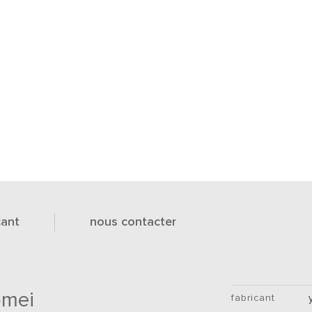
cant
nous contacter
omei
fabricant