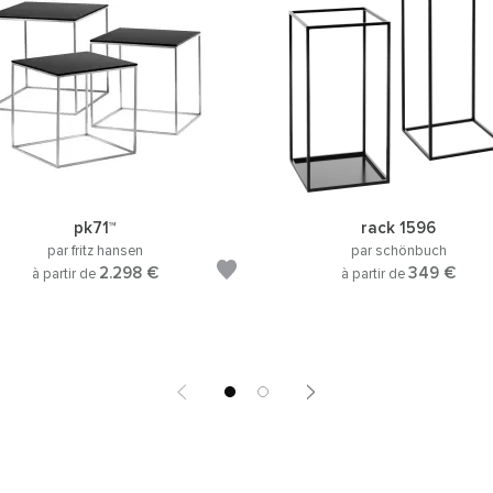
pk71™
rack 1596
par fritz hansen
par schönbuch
2.298 €
349 €
à partir de
à partir de