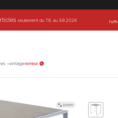
rticles
seulement du 7.8.
au 9.8.2026
l'off
res
vintage
remise
zoom