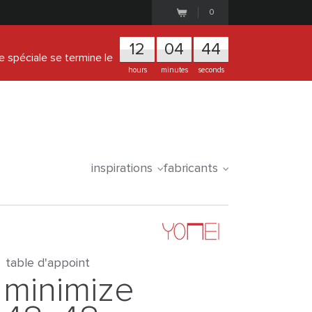
0
1
2
0
4
4
4
re spéciale se termine le
hours
minutes
seconds
inspirations
fabricants
table d'appoint
minimize