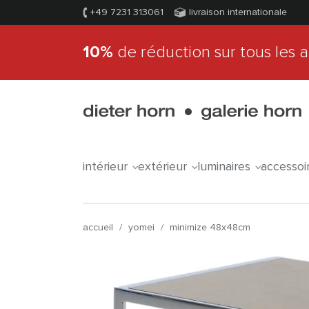
+49 7231 313061
livraison internationale
10%
de réduction sur tous les a
intérieur
extérieur
luminaires
accessoi
accueil
/
yomei
/
minimize 48x48cm