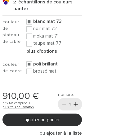
échantillons de couleurs
pantex
blanc mat 73
couleur
de
noir mat 72
plateau
moka mat 71
de table
taupe mat 77
plus d'options
poli brillant
couleur
de cadre
brossé mat
910,00 €
nombre:
prix tva comprise |
plus frais de livraison
ajouter au panier
ou
ajouter à la liste