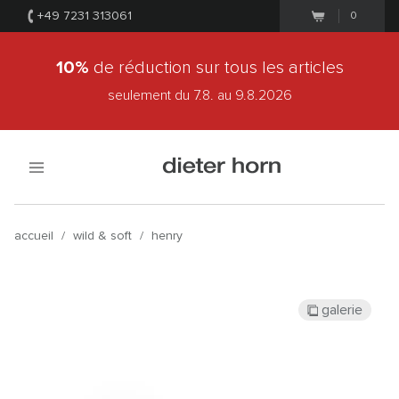
+49 7231 313061
0
10%
de réduction sur tous les articles
seulement du 7.8.
au 9.8.2026
accueil
/
wild & soft
/
henry
galerie