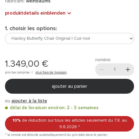
fabricant:
weinbaums
produktdetails einblenden
1. choisir les options:
nombre:
1.349,00 €
prix tva comprise |
plus frais de livraison
ajouter au panier
ou
ajouter à la liste
délai de livraison environ: 2 - 3 semaines
10%
de réduction sur tous les articles
seulement du 7.8.
au
9.8.2026
*
* la remise est déduite automatiquement du prix total dans le panier.