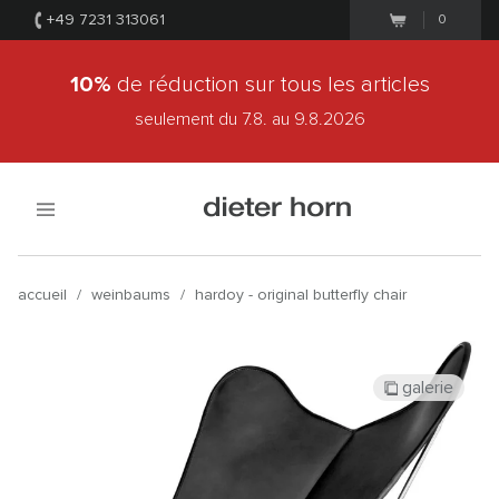
+49 7231 313061
0
10%
de réduction sur tous les articles
seulement du 7.8.
au 9.8.2026
accueil
/
weinbaums
/
hardoy - original butterfly chair
galerie