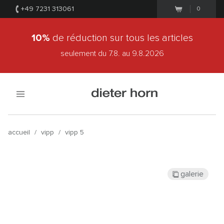
+49 7231 313061
0
10%
de réduction sur tous les articles
seulement du 7.8.
au 9.8.2026
accueil
/
vipp
/
vipp 5
galerie