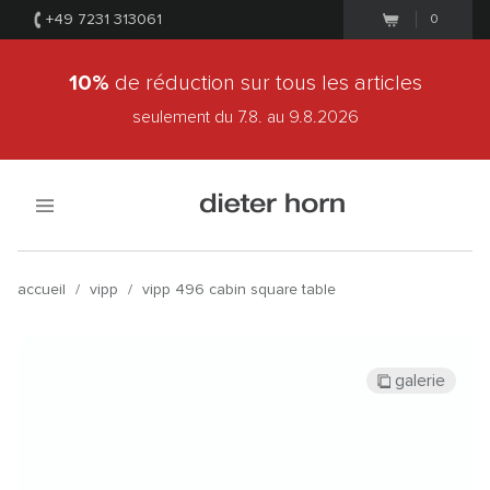
+49 7231 313061
0
10%
de réduction sur tous les articles
seulement du 7.8.
au 9.8.2026
accueil
/
vipp
/
vipp 496 cabin square table
galerie