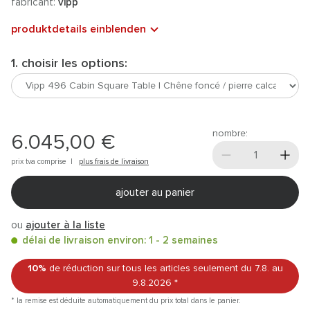
fabricant:
vipp
produktdetails einblenden
1. choisir les options:
nombre:
6.045,00 €
prix tva comprise |
plus frais de livraison
ajouter au panier
ou
ajouter à la liste
délai de livraison environ: 1 - 2 semaines
10%
de réduction sur tous les articles
seulement du 7.8.
au
9.8.2026
*
* la remise est déduite automatiquement du prix total dans le panier.